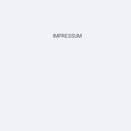
Tresor / T
Entsorgun
Einbruchme
EMA
IMPRESSUM