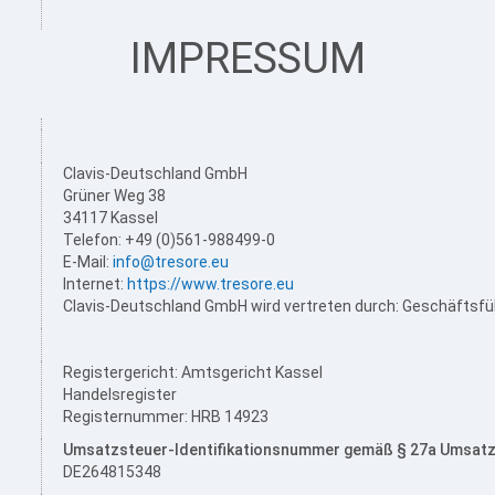
Tresorschloss Anleitungen
resorraum
g
Tresorschloss Wissen
IMPRESSUM
ldeanlage /
Clavis-Deutschland GmbH
Grüner Weg 38
34117 Kassel
Telefon: +49 (0)561-988499-0
E-Mail:
info@tresore.eu
Internet:
https://www.tresore.eu
Clavis-Deutschland GmbH wird vertreten durch: Geschäftsf
Registergericht: Amtsgericht Kassel
Handelsregister
Registernummer: HRB 14923
Umsatzsteuer-Identifikationsnummer gemäß § 27a Umsatz
DE264815348