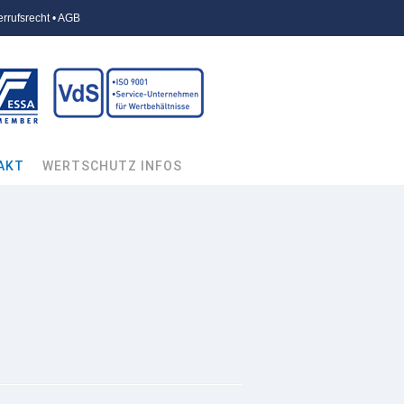
rrufsrecht • AGB
AKT
WERTSCHUTZ INFOS
esorservice
Tresor /
Wertschutzschrank
ukte von
Deposittresor /
Einwurftresor
akt
Tresorraum /
Tresorraumtür